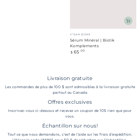
Fournisseur:
V*GAM BIOME
Sérum Minéral | Biotik
Komplements
65
Prix
.00
$
normal
Livraison gratuite
Les commandes de plus de 100 $ sont admissibles à la livraison gratuite
partout au Canada
Offres exclusives
Inscrivez-vous ci-dessous et recevez un coupon de 10% rien que pour
vous.
Échantillon sur nous!
Tout ce que nous demandons, c'est de l'aide sur les frais d'expédition.
Utilisez le code VMINIS pour 50 % de réduction sur l'échantillon.