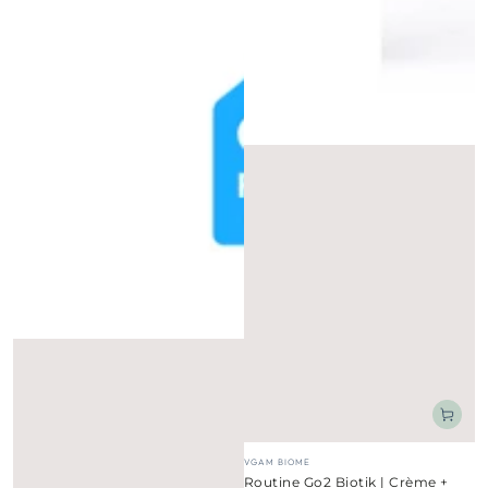
Fournisseur:
VGAM BIOME
Routine Go2 Biotik | Crème +