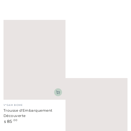
Fournisseur:
V*GAM BIOME
Trousse d'Embarquement
Découverte
85
Prix
.00
$
normal