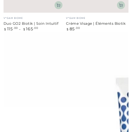
Fournisseur:
Fournisseur:
V*GAM BIOME
V*GAM BIOME
Duo GO2 Biotik | Soin Intuitif
Crème Visage | Éléments Biotik
115
165
85
Prix
.00
.00
Prix
.00
$
$
$
normal
normal