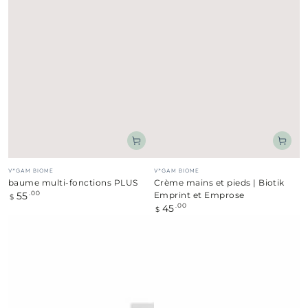
Fournisseur:
Fournisseur:
V*GAM BIOME
V*GAM BIOME
baume multi-fonctions PLUS
Crème mains et pieds | Biotik
55
Prix
.00
Emprint et Emprose
$
normal
45
Prix
.00
$
normal