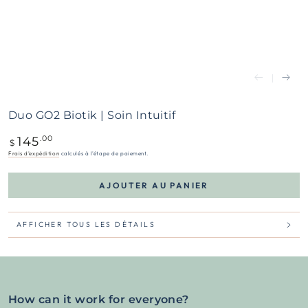
Duo GO2 Biotik | Soin Intuitif
145
Prix
.00
$
normal
Frais d'expédition
calculés à l'étape de paiement.
AJOUTER AU PANIER
AFFICHER TOUS LES DÉTAILS
How can it work for everyone?