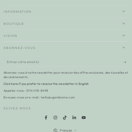
INFORMATION
BOUTIQUE
VISION
ABONNEZ-VOUS
Entrez
votre
Abonnez-vous à notre newsletter pour recevoir des offres exclusives, des nouvelles et
email
des événements.
Click here if you prefer to receive the newsletter in English
ici
Appelez-nous : (514) 418-8498
Envoyez-nous un e-mail : hello@vgambiome.com
SUIVEZ-NOUS
Facebook
Instagram
TikTok
LinkedIn
YouTube
Langue
Français