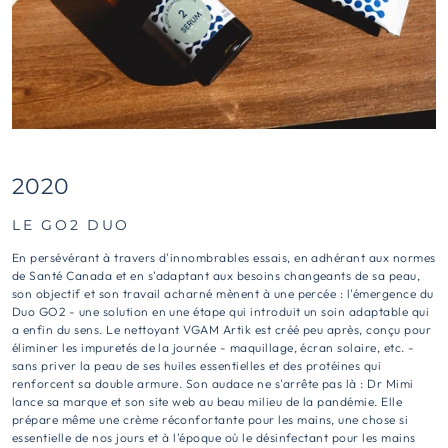
2020
LE GO2 DUO
En persévérant à travers d'innombrables essais, en adhérant aux normes
de Santé Canada et en s'adaptant aux besoins changeants de sa peau,
son objectif et son travail acharné mènent à une percée : l'émergence du
Duo GO2 - une solution en une étape qui introduit un soin adaptable qui
a enfin du sens. Le nettoyant VGAM Artik est créé peu après, conçu pour
éliminer les impuretés de la journée - maquillage, écran solaire, etc. -
sans priver la peau de ses huiles essentielles et des protéines qui
renforcent sa double armure. Son audace ne s'arrête pas là : Dr Mimi
lance sa marque et son site web au beau milieu de la pandémie. Elle
prépare même une crème réconfortante pour les mains, une chose si
essentielle de nos jours et à l'époque où le désinfectant pour les mains