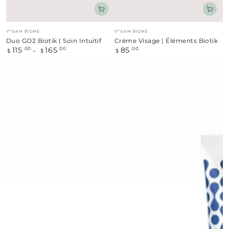
Fournisseur:
Fournisseur:
V*GAM BIOME
V*GAM BIOME
Duo GO2 Biotik | Soin Intuitif
Crème Visage | Éléments Biotik
115
165
85
Prix
.00
.00
Prix
.00
$
$
$
normal
normal