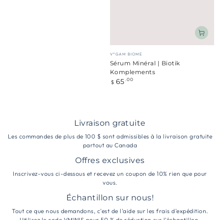
Fournisseur:
V*GAM BIOME
Sérum Minéral | Biotik
Komplements
65
Prix
.00
$
normal
Livraison gratuite
Les commandes de plus de 100 $ sont admissibles à la livraison gratuite
partout au Canada
Offres exclusives
Inscrivez-vous ci-dessous et recevez un coupon de 10% rien que pour
vous.
Échantillon sur nous!
Tout ce que nous demandons, c'est de l'aide sur les frais d'expédition.
Utilisez le code VMINIS pour 50 % de réduction sur l'échantillon.