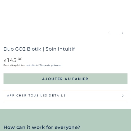
Duo GO2 Biotik | Soin Intuitif
145
Prix
.00
$
normal
Frais d'expédition
calculés à l'étape de paiement.
AJOUTER AU PANIER
AFFICHER TOUS LES DÉTAILS
How can it work for everyone?