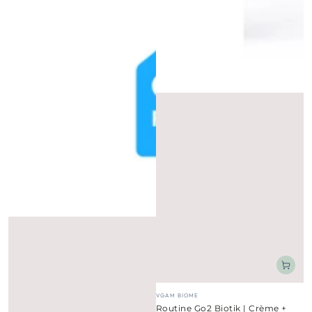
Fournisseur:
VGAM BIOME
Routine Go2 Biotik | Crème +