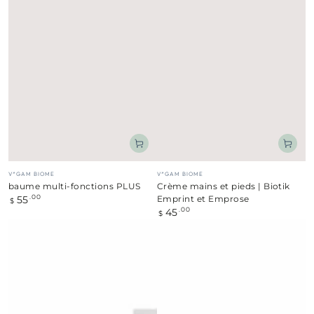
Fournisseur:
Fournisseur:
V*GAM BIOME
V*GAM BIOME
baume multi-fonctions PLUS
Crème mains et pieds | Biotik
55
Prix
.00
Emprint et Emprose
$
normal
45
Prix
.00
$
normal