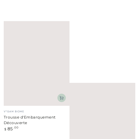
Fournisseur:
V*GAM BIOME
Trousse d'Embarquement
Découverte
85
Prix
.00
$
normal