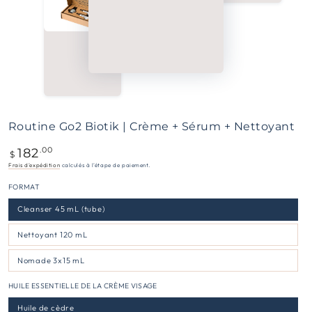
Routine Go2 Biotik | Crème + Sérum + Nettoyant
182
Prix
.00
$
normal
Frais d'expédition
calculés à l'étape de paiement.
FORMAT
Cleanser 45 mL (tube)
Nettoyant 120 mL
Nomade 3x15 mL
HUILE ESSENTIELLE DE LA CRÈME VISAGE
Huile de cèdre