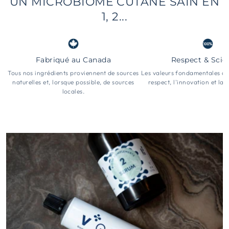
UN MICROBIOME CUTANÉ SAIN EN
1, 2...
Fabriqué au Canada
Respect & Scie
Tous nos ingrédients proviennent de sources
Les valeurs fondamentales d
naturelles et, lorsque possible, de sources
respect, l'innovation et la
locales.