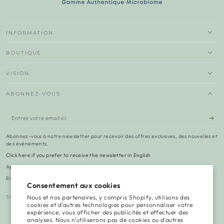
INFORMATION
BOUTIQUE
VISION
ABONNEZ-VOUS
Entrez
votre
Abonnez-vous à notre newsletter pour recevoir des offres exclusives, des nouvelles et
email
des événements.
Click here if you prefer to receive the newsletter in English
ici
Appelez-nous : (514) 418-8498
Envoyez-nous un e-mail : hello@vgambiome.com
Consentement aux cookies
Nous et nos partenaires, y compris Shopify, utilisons des
SUIVEZ-NOUS
cookies et d’autres technologies pour personnaliser votre
expérience, vous afficher des publicités et effectuer des
Facebook
Instagram
TikTok
LinkedIn
YouTube
analyses. Nous n’utiliserons pas de cookies ou d’autres