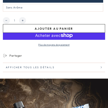
Sans Arôme
Quantité
Réduire
Augmenter
la
la
AJOUTER AU PANIER
quantité
quantité
de
de
Routine
Routine
Go2
Go2
Plus de moyens de paiement
Biotik
Biotik
|
|
Crème
Crème
Partager
+
+
Sérum
Sérum
+
+
AFFICHER TOUS LES DÉTAILS
Nettoyant
Nettoyant