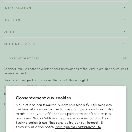
INFORMATION
BOUTIQUE
VISION
ABONNEZ-VOUS
Entrez
votre
Abonnez-vous à notre newsletter pour recevoir des offres exclusives, des nouvelles et
email
des événements.
Click here if you prefer to receive the newsletter in English
ici
Appelez-nous : (514) 418-8498
Envoyez-nous un e-mail : hello@vgambiome.com
Consentement aux cookies
Nous et nos partenaires, y compris Shopify, utilisons des
SUIVEZ-NOUS
cookies et d’autres technologies pour personnaliser votre
expérience, vous afficher des publicités et effectuer des
Facebook
Instagram
TikTok
LinkedIn
YouTube
analyses. Nous n’utiliserons pas de cookies ou d’autres
technologies à ces fins sans votre consentement. En
Langue
savoir plus dans notre
Politique de confidentialité
Français