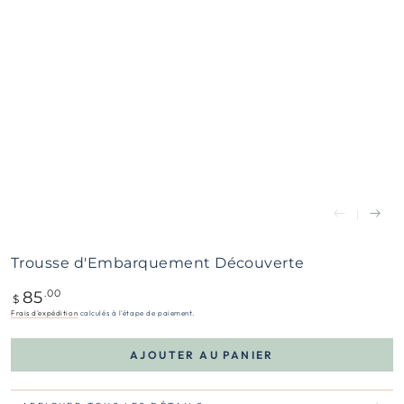
Trousse d'Embarquement Découverte
85
Prix
.00
$
normal
Frais d'expédition
calculés à l'étape de paiement.
AJOUTER AU PANIER