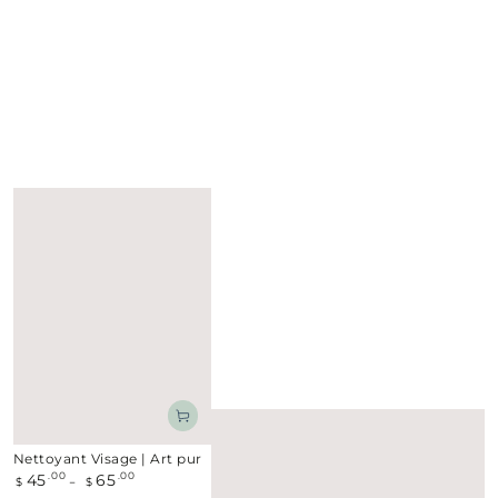
Nettoyant Visage | Art pur
45
65
Prix
.00
.00
$
$
normal