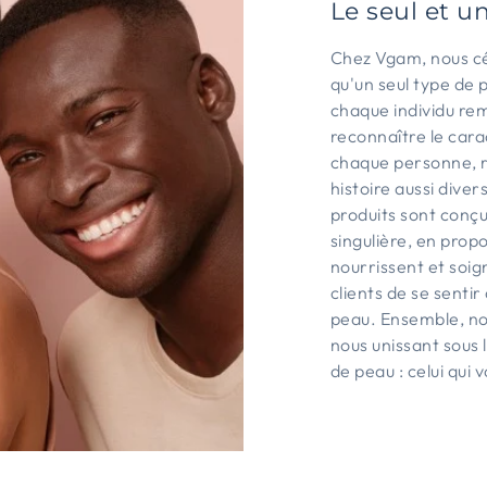
Le seul et u
Chez Vgam, nous cé
qu'un seul type de 
chaque individu rem
reconnaître le cara
chaque personne, r
histoire aussi dive
produits sont conçu
singulière, en prop
nourrissent et soig
clients de se sentir
peau. Ensemble, nou
nous unissant sous l
de peau : celui qui 