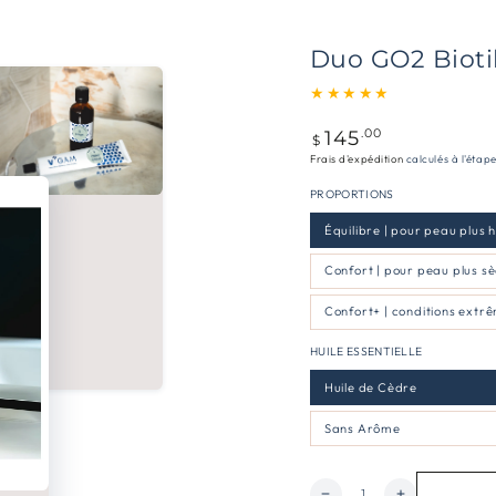
Duo GO2 Biotik 
145
Prix
.00
$
normal
Frais d'expédition
calculés à l'étap
PROPORTIONS
Équilibre | pour peau plu
Confort | pour peau plus 
Confort+ | conditions ex
HUILE ESSENTIELLE
Huile de Cèdre
Sans Arôme
Quantité