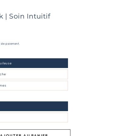
| Soin Intuitif
e de paiement.
s huileuse
sèche
trêmes
AJOUTER AU PANIER