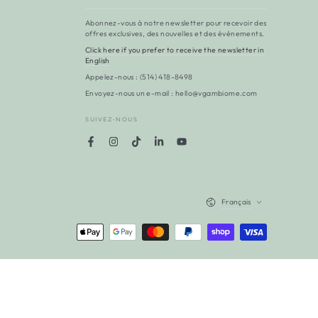
votre
Abonnez-vous à notre newsletter pour recevoir des
email
offres exclusives, des nouvelles et des événements.
Click here if you prefer to receive the newsletter in
ici
English
Appelez-nous : (514) 418-8498
Envoyez-nous un e-mail : hello@vgambiome.com
SUIVEZ-NOUS
Facebook
Instagram
TikTok
LinkedIn
YouTube
Langue
Français