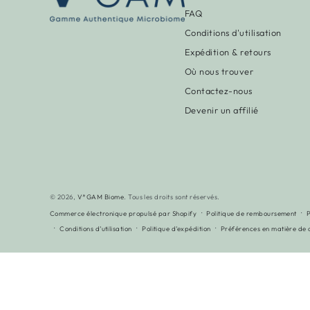
FAQ
Conditions d'utilisation
Expédition & retours
Où nous trouver
Contactez-nous
Devenir un affilié
© 2026,
V*GAM Biome
. Tous les droits sont réservés.
Commerce électronique propulsé par Shopify
Politique de remboursement
P
Conditions d’utilisation
Politique d’expédition
Préférences en matière de 