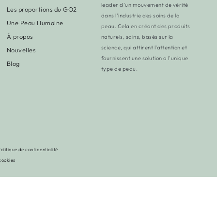
leader d'un mouvement de vérité
Les proportions du GO2
dans l'industrie des soins de la
Une Peau Humaine
peau. Cela en créant des produits
À propos
naturels, sains, basés sur la
science, qui attirent l'attention et
Nouvelles
fournissent une solution a l'unique
Blog
type de peau.
olitique de confidentialité
Modes
cookies
de
paiement